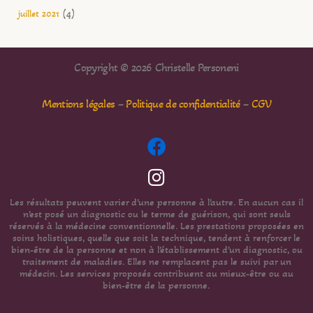
juillet 2021
(4)
Copyright © 2026 Christelle Personeni
Mentions légales
–
Politique de confidentialité
–
CGV
Les résultats peuvent varier d’une personne à l’autre. En aucun cas il
n’est posé un diagnostic ou le terme de guérison, qui sont seuls
réservés à la médecine conventionnelle. Les prestations proposées en
soins holistiques, quelle que soit la technique, tendent à renforcer le
bien-être de la personne et non à l’établissement d’un diagnostic, ou
traitement de maladies. Elles ne remplacent pas le suivi par un
médecin. Les services proposés contribuent au mieux-être ou au
bien-être de la personne.