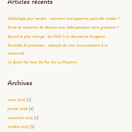
Articles récents
h
e
Géobiologie pour vendre : comment une expertise peut-elle m’aider ?
r
c
Envie de moments de détente avec bébé pendant votre grossesse ?
h
Quand le plan change : de l’AAD à la césarienne d’urgence
e
Escalade de protocoles : exemple de mon accouchement à la
r
maternité
Ce Qu’on Ne Vous Dit Pas Sur Le Placenta
:
Archives
mars 2026
(1)
janvier 2026
(2)
novembre 2025
(1)
octobre 2025
(1)