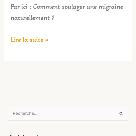
Par ici : Comment soulager une migraine
naturellement ?
Lire la suite »
R
e
c