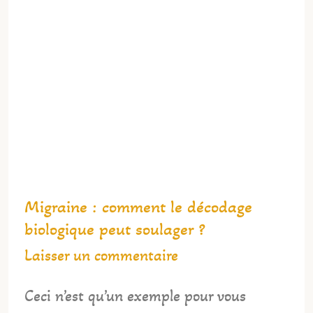
Migraine
:
comment
le
décodage
biologique
peut
soulager
Migraine : comment le décodage
?
biologique peut soulager ?
Laisser un commentaire
Ceci n’est qu’un exemple pour vous