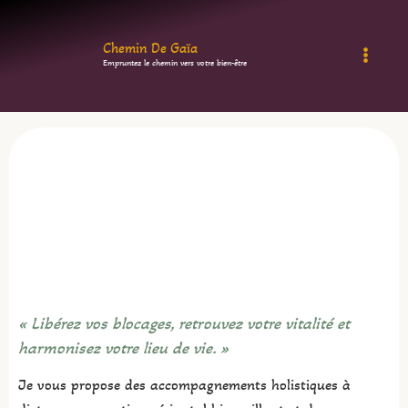
Aller
au
Chemin De Gaïa
Empruntez le chemin vers votre bien-être
contenu
« Libérez vos blocages, retrouvez votre vitalité et
harmonisez votre lieu de vie. »
Je vous propose des accompagnements holistiques à