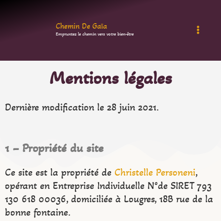
Aller
au
Chemin De Gaïa
Empruntez le chemin vers votre bien-être
contenu
Mentions légales
Dernière modification le 28 juin 2021.
1 – Propriété du site
Ce site est la propriété de
Christelle Personeni
,
opérant en Entreprise Individuelle N°de SIRET 793
130 618 00036, domiciliée à Lougres, 18B rue de la
bonne fontaine.